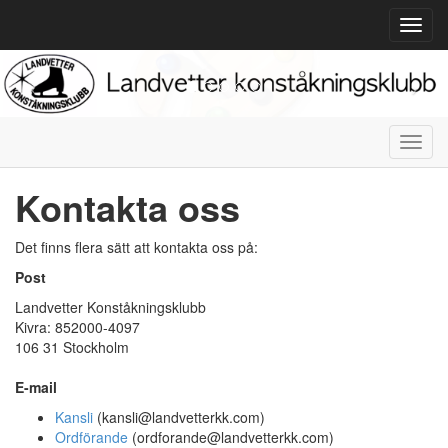
Toggl
navig
Toggl
navig
Kontakta oss
Det finns flera sätt att kontakta oss på:
Post
Landvetter Konståkningsklubb
Kivra: 852000-4097
106 31 Stockholm
E-mail
Kansli
(kansli@landvetterkk.com)
Ordförande
(ordforande@landvetterkk.com)