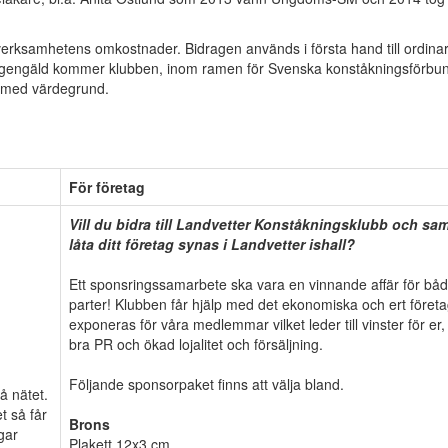
erksamhetens omkostnader. Bidragen används i första hand till ordinar
e. I gengäld kommer klubben, inom ramen för Svenska konståkningsförbu
ta med värdegrund.
För företag
Vill du bidra till Landvetter Konståkningsklubb och sam
låta ditt företag synas i Landvetter ishall?
Ett sponsringssamarbete ska vara en vinnande affär för bå
parter! Klubben får hjälp med det ekonomiska och ert föret
exponeras för våra medlemmar vilket leder till vinster för er
bra PR och ökad lojalitet och försäljning.
Följande sponsorpaket finns att välja bland.
å nätet.
t så får
Brons
gar
Plakett 12x3 cm.