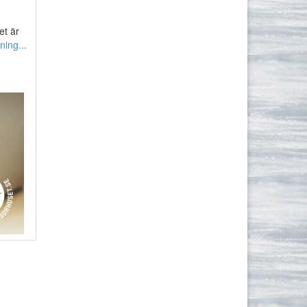
et är
ning...