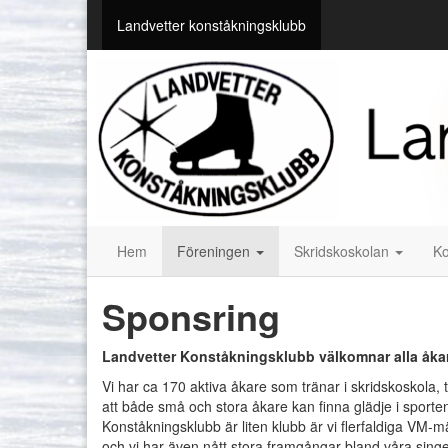
Landvetter konståkningsklubb
Hem
Föreningen
Skridskoskolan
Ko
Sponsring
Landvetter Konståkningsklubb välkomnar alla åka
Vi har ca 170 aktiva åkare som tränar i skridskoskola,
att både små och stora åkare kan finna glädje i sport
Konståkningsklubb är liten klubb är vi flerfaldiga VM
och vi har även nått stora framgångar bland våra sin