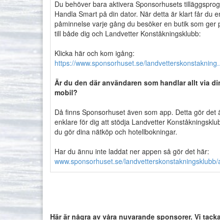
Du behöver bara aktivera Sponsorhusets tilläggspro
Handla Smart på din dator. När detta är klart får du e
påminnelse varje gång du besöker en butik som ger
till både dig och Landvetter Konståkningsklubb:
Klicka här och kom igång:
https://www.sponsorhuset.se/landvetterskonstakning..
Är du den där användaren som handlar allt via di
mobil?
Då finns Sponsorhuset även som app. Detta gör det
enklare för dig att stödja Landvetter Konståkningsklu
du gör dina nätköp och hotellbokningar.
Har du ännu inte laddat ner appen så gör det här:
www.sponsorhuset.se/landvetterskonstakningsklubb/a
Här är några av våra nuvarande sponsorer. Vi tackar