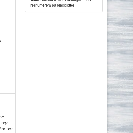
Prenumerera på bingolotter
v
ubb
 inget
öre per