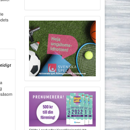
ie
ndets
tidigt
da
ag
, såsom
Stötta Landvetter Konståkningsklubb -