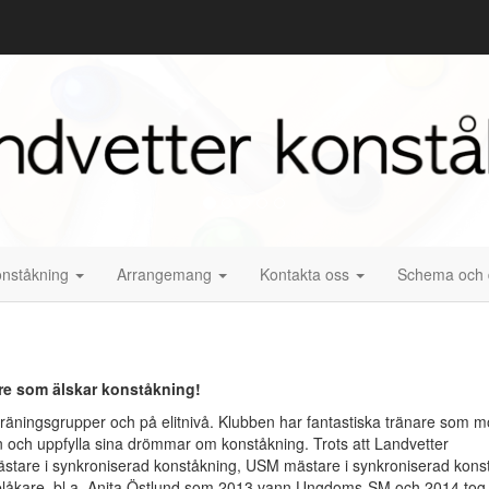
nståkning
Arrangemang
Kontakta oss
Schema och 
re som älskar konståkning!
 träningsgrupper och på elitnivå. Klubben har fantastiska tränare som mö
en och uppfylla sina drömmar om konståkning. Trots att Landvetter
-mästare i synkroniserad konståkning, USM mästare i synkroniserad kons
gelåkare, bl.a. Anita Östlund som 2013 vann Ungdoms-SM och 2014 tog 