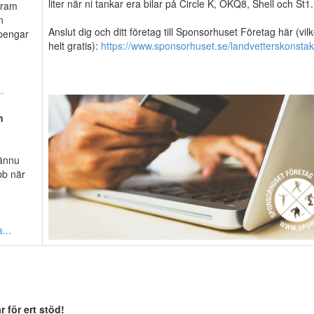
liter när ni tankar era bilar på Circle K, OKQ8, Shell och St1.
gram
n
Anslut dig och ditt företag till Sponsorhuset Företag här (vilk
 pengar
helt gratis):
https://www.sponsorhuset.se/landvetterskonstak
.
n
 ännu
bb när
...
 för ert stöd!