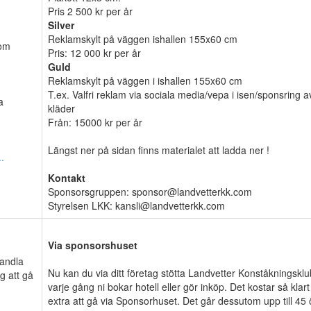
Pris 2 500 kr per år
Silver
Reklamskylt på väggen ishallen 155x60 cm
nom
Pris: 12 000 kr per år
Guld
Reklamskylt på väggen i ishallen 155x60 cm
T.ex. Valfri reklam via sociala media/vepa i isen/sponsring a
a
kläder
Från: 15000 kr per år
Längst ner på sidan finns materialet att ladda ner !
.
Kontakt
Sponsorsgruppen: sponsor@landvetterkk.com
Styrelsen LKK: kansli@landvetterkk.com
Via sponsorshuset
Handla
Nu kan du via ditt företag stötta Landvetter Konståkningskl
g att gå
varje gång ni bokar hotell eller gör inköp. Det kostar så klart
extra att gå via Sponsorhuset. Det går dessutom upp till 45 