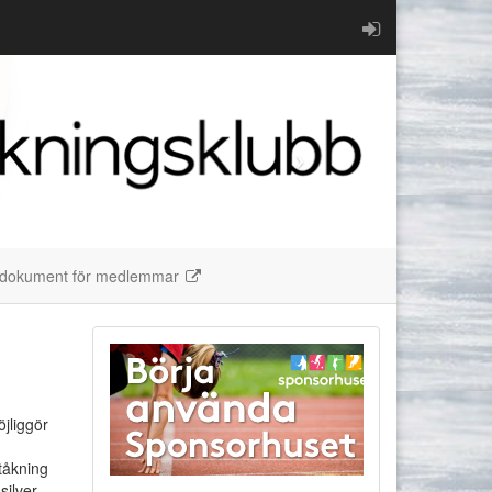
dokument för medlemmar
jliggör
tåkning
silver