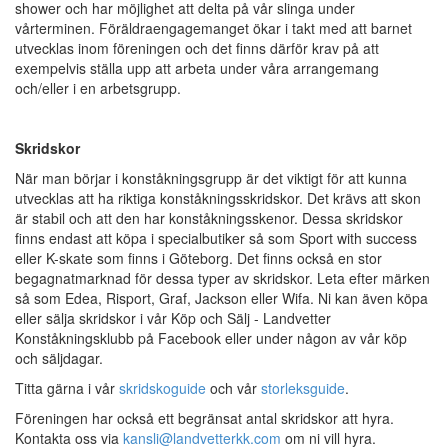
shower och har möjlighet att delta på vår slinga under
vårterminen. Föräldraengagemanget ökar i takt med att barnet
utvecklas inom föreningen och det finns därför krav på att
exempelvis ställa upp att arbeta under våra arrangemang
och/eller i en arbetsgrupp.
Skridskor
När man börjar i konståkningsgrupp är det viktigt för att kunna
utvecklas att ha riktiga konståkningsskridskor. Det krävs att skon
är stabil och att den har konståkningsskenor. Dessa skridskor
finns endast att köpa i specialbutiker så som Sport with success
eller K-skate som finns i Göteborg. Det finns också en stor
begagnatmarknad för dessa typer av skridskor. Leta efter märken
så som Edea, Risport, Graf, Jackson eller Wifa. Ni kan även köpa
eller sälja skridskor i vår Köp och Sälj - Landvetter
Konståkningsklubb på Facebook eller under någon av vår köp
och säljdagar.
Titta gärna i vår
skridskoguide
och vår
storleksguide
.
Föreningen har också ett begränsat antal skridskor att hyra.
Kontakta oss via
kansli@landvetterkk.com
om ni vill hyra.