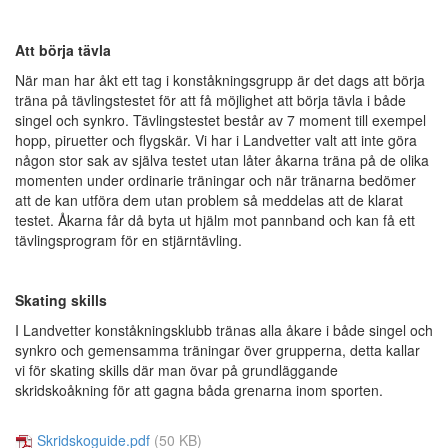
Att börja tävla
När man har åkt ett tag i konståkningsgrupp är det dags att börja
träna på tävlingstestet för att få möjlighet att börja tävla i både
singel och synkro. Tävlingstestet består av 7 moment till exempel
hopp, piruetter och flygskär. Vi har i Landvetter valt att inte göra
någon stor sak av själva testet utan låter åkarna träna på de olika
momenten under ordinarie träningar och när tränarna bedömer
att de kan utföra dem utan problem så meddelas att de klarat
testet. Åkarna får då byta ut hjälm mot pannband och kan få ett
tävlingsprogram för en stjärntävling.
Skating skills
I Landvetter konståkningsklubb tränas alla åkare i både singel och
synkro och gemensamma träningar över grupperna, detta kallar
vi för skating skills där man övar på grundläggande
skridskoåkning för att gagna båda grenarna inom sporten.
Skridskoguide.pdf
(50 KB)